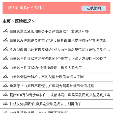
白斑和白癜风什么区别？
在线预约
主页
>
医院概况
>
白癜风遮盖液长期用会不会刺激皮肤?一文说清利弊
白癜风发痒就是要扩散了?深度解析白癜风皮损瘙痒的常见诱因
泛发型白癜风还有恢复机会吗?大面积白斑规范治疗逻辑与复色思路
白癜风早期症状容易被忽略的4个细节，很多人发现时已经晚了
白癜风早期症状的4个细微表现，很多人忽视了
白癜风分型全解析，不同类型护理侧重点大不同
孕期患上白癜风不用慌，妊娠期专属养护细节全面梳理
捐赠100万助青少年祛白，成都博润白癜风医院用真公益见真担当
打破认知误区!白癜风这些常见谣言，别再信了