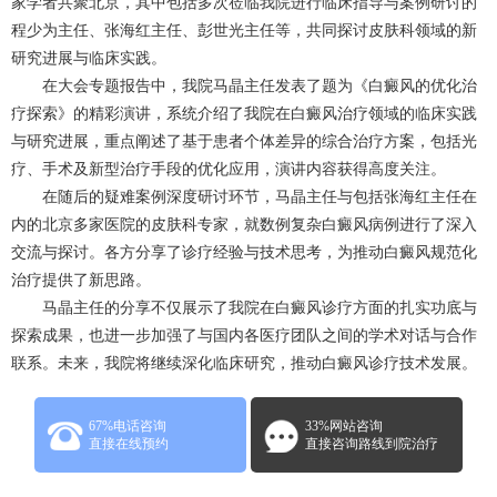
家学者共聚北京，其中包括多次莅临我院进行临床指导与案例研讨的
程少为主任、张海红主任、彭世光主任等，共同探讨皮肤科领域的新
研究进展与临床实践。
在大会专题报告中，我院马晶主任发表了题为《白癜风的优化治
疗探索》的精彩演讲，系统介绍了我院在
白癜风治疗
领域的临床实践
与研究进展，重点阐述了基于患者个体差异的综合治疗方案，包括光
疗、手术及新型治疗手段的优化应用，演讲内容获得高度关注。
在随后的疑难案例深度研讨环节，马晶主任与包括张海红主任在
内的北京多家医院的皮肤科专家，就数例复杂白癜风病例进行了深入
交流与探讨。各方分享了诊疗经验与技术思考，为推动白癜风规范化
治疗提供了新思路。
马晶主任的分享不仅展示了我院在白癜风诊疗方面的扎实功底与
探索成果，也进一步加强了与国内各医疗团队之间的学术对话与合作
联系。未来，我院将继续深化临床研究，推动白癜风诊疗技术发展。
67%电话咨询
33%网站咨询
直接在线预约
直接咨询路线到院治疗