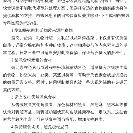
原料，有助于调节内部机能，对色素恢复过程起到辅助作用。当然，
饮食调整不能取代规范的处理方案，但选择合适的食物确实能为身体
提供积极的支持。白癜风患者的日常饮食应关注哪些?下面
成都白癜风
专科医院为您介绍。
1.增加酪氨酸和矿物质来源的食物
瘦肉、蛋类、动物肝脏、豆制品以及新鲜蔬菜，不仅含有优质蛋
白质，还富含酪氨酸和多种矿物质，这些物质参与体内色素合成的基
本过程。日常三餐中可适当安排此类食物，保证营养摄入的多样性。
2.留意含铜元素的食材
铜元素在色素形成过程中扮演着辅助角色。适量摄入含铜较丰富
的食物，如坚果类、豆类、某些贝类等，有助于为色素合成提供必要
的微量元素支持。同时，使用铜制餐具也被一些人视为辅助补充铜元
素的方式。
3.适当安排天然深色食材
从传统饮食文化角度看，深色食材如黑豆、黑芝麻、黑木耳等被
认为对肾脏有益，而肾脏功能状态与皮肤健康存在一定联系。这些食
材营养较为丰富，可在膳食中适当搭配，增加食物种类。
4.保持膳食均衡，避免极端忌口