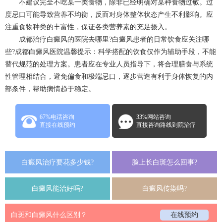
不建议完全不吃某一类食物，除非已经明确对某种食物过敏。过
度忌口可能导致营养不均衡，反而对身体整体状态产生不利影响。应
注重食物种类的丰富性，保证各类营养素的充足摄入。
成都治疗白癜风的医院去哪里?白癜风患者的日常饮食应关注哪
些?
成都白癜风医院
温馨提示：科学搭配的饮食仅作为辅助手段，不能
替代规范的处理方案。患者应在专业人员指导下，将合理膳食与系统
性管理相结合，避免偏食和极端忌口，逐步营造有利于身体恢复的内
部条件，帮助病情趋于稳定。
67%电话咨询
33%网站咨询
直接在线预约
直接咨询路线到院治疗
白癜风治疗要花多少钱?
脸上长白斑怎么回事?
白癜风能治好吗?
白癜风传染吗?
白斑和白癜风什么区别？
在线预约