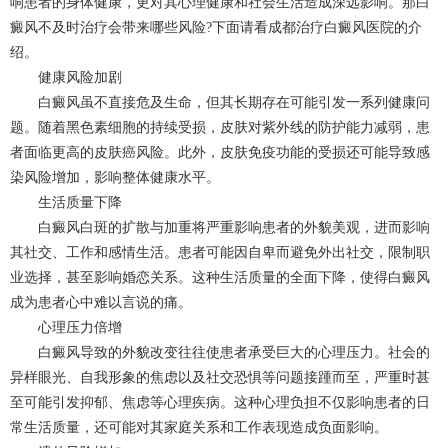
响患者的身体健康，更对其心理健康和社会生活造成深远影响。那白
癜风不及时治疗会带来哪些风险?下面请看
成都治疗白癜风
医院的介
绍。
健康风险加剧
白癜风虽不直接危及生命，但其长期存在可能引发一系列健康问
题。随着黑色素细胞的持续受损，皮肤对紫外线的防护能力减弱，患
者面临更高的皮肤癌风险。此外，皮肤免疫功能的受损还可能导致感
染风险增加，影响整体健康水平。
生活质量下降
白癜风白斑的扩散与加重将严重影响患者的外貌美观，进而影响
其社交、工作和感情生活。患者可能因自卑而避免外出社交，限制职
业选择，甚至影响婚恋关系。这种生活质量的全面下降，使得白癜风
成为患者心中难以言说的痛。
心理压力倍增
白癜风导致的外貌改变往往使患者承受巨大的心理压力。社会的
异样眼光、自我形象的焦虑以及社交恐惧等问题接踵而至，严重时甚
至可能引发抑郁、焦虑等心理疾病。这种心理负担不仅影响患者的日
常生活质量，还可能对其家庭关系和工作表现造成负面影响。