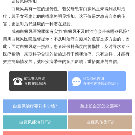
遗传风险增加
白癜风具有一定的遗传性。若父母患有白癜风且未得到及时治
疗，其子女罹患此病的概率将明显增加。这不仅是对患者自身的伤
害，更是对后代健康的一种潜在威胁。
成都白癜风医院
哪家有实力?白癜风不及时治疗会带来哪些风险?
四川白癜风医院温馨提示：不及时治疗白癜风的危害是多方面的，因
此，面对白癜风这一挑战，患者应保持高度的警惕性，及时寻求专业
医疗帮助，采取科学合理的措施进行干预和治疗。只有这样，才能有
效控制病情发展，减轻疾病带来的负面影响，重拾健康与自信。
67%电话咨询
33%网站咨询
直接在线预约
直接咨询路线到院治疗
白癜风治疗要花多少钱?
脸上长白斑怎么回事?
白癜风能治好吗?
白癜风传染吗?