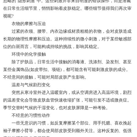
忽略的“隐形刺激”中。这些刺激并非来自明显的错误操作，而是潜藏
在日常生活细节里，悄悄影响着皮肤稳定。哪些细节值得我们再次审
视呢?
衣物的摩擦与压迫
过紧的衣领、腰带、内衣边缘或材质粗糙的衣物，会对皮肤造成
长期的物理性摩擦和压迫。这种持续性的微小刺激，对于某些敏感部
位的白斑而言，可能构成持续的挑战，影响其稳定。
环境中的化学接触
除了护肤品，日常生活中接触的消毒液、洗涤剂、染发剂、甚至
某些金属饰品(如皮带扣、项链)，都可能含有可能刺激皮肤的成分。
不经意间的接触，可能对局部皮肤产生影响。
温差与气候剧烈变化
突然从寒冷室外进入温暖室内，或从空调房进入高温环境，剧烈
的温差变化会导致皮肤血管快速收缩扩张，可能引发不适或微炎症。
季节交替时气候的干湿变化，也对皮肤屏障是一种考验。
不经意的习惯性动作
一些无意识的习惯，如反复摩擦某个部位、用手托腮、喜欢挽起
袖子摩擦小臂等，都会使局部皮肤受到额外关注。这种反复的、低强