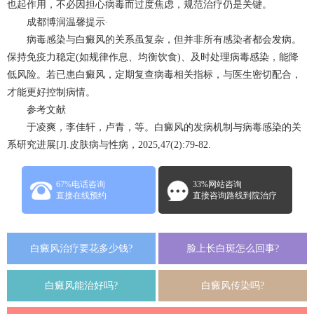
也起作用，不必因担心病毒而过度焦虑，规范治疗仍是关键。
成都博润温馨提示·
病毒感染与白癜风的关系虽复杂，但并非所有感染者都会发病。
保持免疫力稳定(如规律作息、均衡饮食)、及时处理病毒感染，能降
低风险。若已患白癜风，定期复查病毒相关指标，与医生密切配合，
才能更好控制病情。
参考文献
于凌爽，李佳轩，卢青，等。白癜风的发病机制与病毒感染的关
系研究进展[J].皮肤病与性病，2025,47(2):79-82.
67%电话咨询
33%网站咨询
直接在线预约
直接咨询路线到院治疗
白癜风治疗要花多少钱?
脸上长白斑怎么回事?
白癜风能治好吗?
白癜风传染吗?