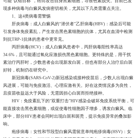
可能“认错目标”，转而攻击自身黑素细胞，导致色素脱失。目前已发
现多种病毒与白癜风发病密切相关，尤其以下几类需重点关注。
1、这4类病毒需警惕
肝炎病毒：成人白癜风的“潜伏者”乙肝病毒(HBV)：感染后可能
引发身体免疫紊乱，产生攻击黑色素细胞的抗体，尤其在血清中检测
到抗TRP-1抗体的患者中更常见。
丙肝病毒(HCV)：成人白癜风患者中，丙肝病毒阳性率高达
34.6%，且可能通过氧化应激损伤黑色素细胞。更特殊的是，用干扰
素治疗丙肝时，少数患者会出现新发白斑，但也有部分人治疗后白斑
好转，机制仍在研究中。
新冠病毒(SARS-CoV-2)新冠感染或接种疫苗后，少数人出现白癜
风进展，可能与免疫激活、心理应激有关。好在这类情况多为良性，
且疫苗收益远大于风险，无需因担心白斑而拒绝接种。
HIV：免疫紊乱下的“双重打击”HIV感染会破坏免疫系统平衡，可
能直接攻击黑色素细胞，或促使毒性细胞因子增多，诱发白癜风。临
床中，部分HIV患者会同时出现白斑和斑秃，提示免疫异常的叠加影
响。
疱疹病毒：女性和节段型白癜风需留意单纯疱疹病毒(HSV)：女