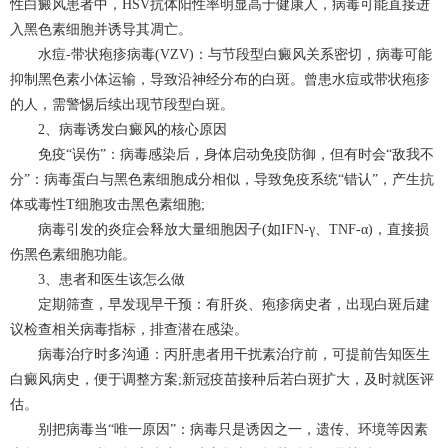
性白癜风患者中，HSV抗体阳性率明显高于健康人，病毒可能直接进
入黑色素细胞并诱导其凋亡。
水痘-带状疱疹病毒(VZV)：与节段型白癜风关系密切，病毒可能
抑制黑色素小体运输，导致沿神经分布的白斑。曾患水痘或带状疱疹
的人，需警惕后续出现节段型白斑。
2、病毒诱发白癜风的核心原因
免疫“误伤”：病毒感染后，身体启动免疫防御，但有时会“敌我不
分”：病毒蛋白与黑色素细胞成分相似，导致免疫系统“错认”，产生抗
体或毒性T细胞攻击黑色素细胞;
病毒引发的炎症会释放大量细胞因子(如IFN-γ、TNF-α)，直接损
伤黑色素细胞功能。
3、患者和医生该怎么做
定期筛查，早发现早干预：有肝炎、疱疹病史者，出现白斑后建
议检查相关病毒指标，排查潜在感染。
病毒治疗时多沟通：丙肝患者用干扰素治疗前，可提前告知医生
白癜风病史，便于调整方案;新冠疫苗接种后若白斑扩大，及时就医评
估。
别把病毒当“唯一原因”：病毒只是诱因之一，遗传、环境等因素