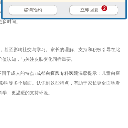
毛发的部位，如头皮、眉毛等处，常会伴有相应毛发的变
咨询预约
立即回复
毛囊中的黑色素细胞。毛发变白通常意味着该区域的皮损可
更多时间。
甚至影响社交与学习。家长的理解、支持和积极引导在此
价值认知，与关注皮肤变化同样重要。
同于成人的特点?
成都白癜风专科医院
温馨提示：儿童白癜
影响等多个层面。认识到这些特点，有助于家长更全面地看
科学、更温暖的支持环境。