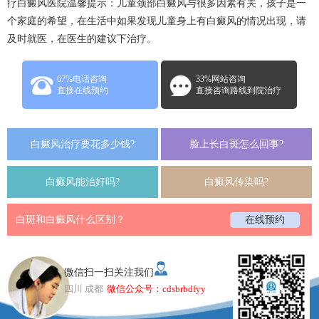
疗白癜风
医院温馨提示：儿童颈部白癜风与很多因素有关，孩子是一
个家庭的希望，在生活中如果发现儿童身上有白癜风的情况出现，请
及时就医，在医生的建议下治疗。
67%电话咨询
33%网站咨询
直接在线预约
直接咨询路线到院治疗
白癜风治疗要花多少钱?
脸上长白斑怎么回事?
白癜风能治好吗?
白癜风传染吗?
白斑和白癜风什么区别？
在线预约
微信扫一扫关注我们
四川 成都
微信公众号：cdsbrbdfyy