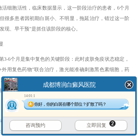
速激活细胞活性，临床数据显示，这一阶段治疗的患者，6个月
%。但很多患者因初期白斑小、不明显，拖延治疗，错过这一阶
发现、早干预”是抓住该阶段的核心。
显
3-6个月是集中复色的关键阶段：此时皮肤免疫状态稳定，
光+外用复色药物”联合治疗，激光能准确刺激黑色素细胞，药
%，且复色更均匀。很多患者稳定后放松治疗，等到白斑再次
成都博润白癜风医院
强治疗，让复色效果更大化。
14:01:1
你好，你的白斑在哪个部位？扩散了吗？
却能确保效果稳定：此时白斑虽已复色，但黑色素细胞功能
咨询预约
立即回复
抹一次他克莫司)，同时加强防晒、保湿，避免外界刺激;每