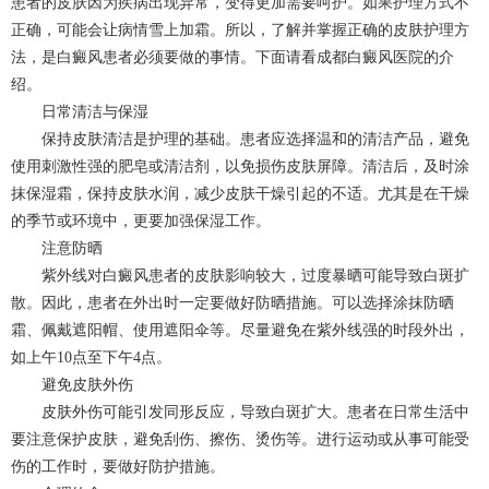
患者的皮肤因为疾病出现异常，变得更加需要呵护。如果护理方式不
正确，可能会让病情雪上加霜。所以，了解并掌握正确的皮肤护理方
法，是白癜风患者必须要做的事情。下面请看
成都白癜风
医院的介
绍。
日常清洁与保湿
保持皮肤清洁是护理的基础。患者应选择温和的清洁产品，避免
使用刺激性强的肥皂或清洁剂，以免损伤皮肤屏障。清洁后，及时涂
抹保湿霜，保持皮肤水润，减少皮肤干燥引起的不适。尤其是在干燥
的季节或环境中，更要加强保湿工作。
注意防晒
紫外线对白癜风患者的皮肤影响较大，过度暴晒可能导致白斑扩
散。因此，患者在外出时一定要做好防晒措施。可以选择涂抹防晒
霜、佩戴遮阳帽、使用遮阳伞等。尽量避免在紫外线强的时段外出，
如上午10点至下午4点。
避免皮肤外伤
皮肤外伤可能引发同形反应，导致白斑扩大。患者在日常生活中
要注意保护皮肤，避免刮伤、擦伤、烫伤等。进行运动或从事可能受
伤的工作时，要做好防护措施。