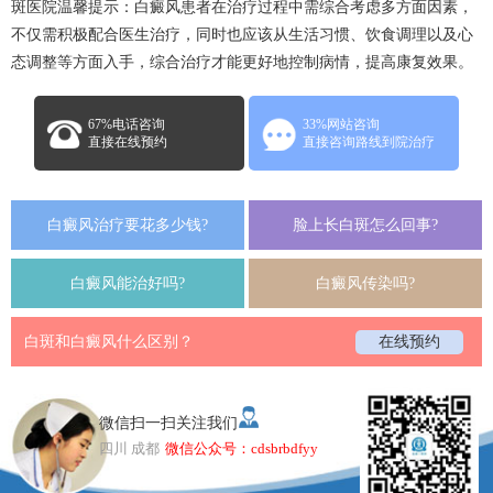
斑医院
温馨提示：白癜风患者在治疗过程中需综合考虑多方面因素，
不仅需积极配合医生治疗，同时也应该从生活习惯、饮食调理以及心
态调整等方面入手，综合治疗才能更好地控制病情，提高康复效果。
67%电话咨询
33%网站咨询
直接在线预约
直接咨询路线到院治疗
白癜风治疗要花多少钱?
脸上长白斑怎么回事?
白癜风能治好吗?
白癜风传染吗?
白斑和白癜风什么区别？
在线预约
微信扫一扫关注我们
四川 成都
微信公众号：cdsbrbdfyy