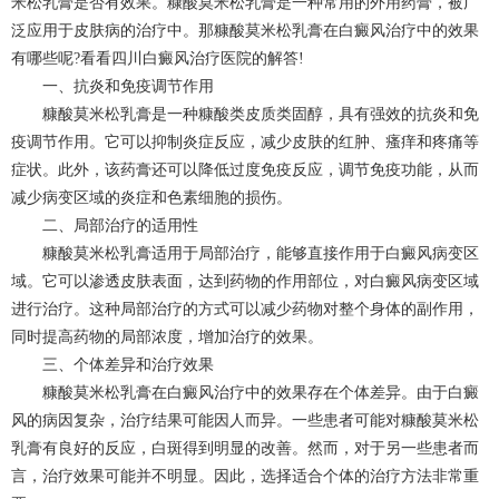
米松乳膏是否有效果。糠酸莫米松乳膏是一种常用的外用药膏，被广
泛应用于皮肤病的治疗中。那糠酸莫米松乳膏在
白癜风治疗
中的效果
有哪些呢?看看四川白癜风治疗医院的解答!
一、抗炎和免疫调节作用
糠酸莫米松乳膏是一种糠酸类皮质类固醇，具有强效的抗炎和免
疫调节作用。它可以抑制炎症反应，减少皮肤的红肿、瘙痒和疼痛等
症状。此外，该药膏还可以降低过度免疫反应，调节免疫功能，从而
减少病变区域的炎症和色素细胞的损伤。
二、局部治疗的适用性
糠酸莫米松乳膏适用于局部治疗，能够直接作用于白癜风病变区
域。它可以渗透皮肤表面，达到药物的作用部位，对白癜风病变区域
进行治疗。这种局部治疗的方式可以减少药物对整个身体的副作用，
同时提高药物的局部浓度，增加治疗的效果。
三、个体差异和治疗效果
糠酸莫米松乳膏在白癜风治疗中的效果存在个体差异。由于白癜
风的病因复杂，治疗结果可能因人而异。一些患者可能对糠酸莫米松
乳膏有良好的反应，白斑得到明显的改善。然而，对于另一些患者而
言，治疗效果可能并不明显。因此，选择适合个体的治疗方法非常重