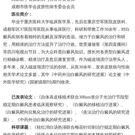
成都市医学会皮肤性病专委会会员
医生简介：
毕业于重庆医科大学临床医学系，先后在重庆空军医院皮肤科、
成都军区37医院等医院从事临床医疗、科研和带教工作30余年，对白
癜风疾病有着独特的见解及深厚的造诣。倾力于白癜风的治疗和研
究，用精准的治疗方法提升了治疗疗效。曾受邀做客《第四直播间》
等四川电视台节目，为大众科普白癜风知识。擅长对各类型白癜风进
行精确诊断、精准治疗及愈后康复管理。作为磁波塌渍疗法带头人，
多年来，深入磁波塌渍疗法的创研。从医30余年，发表皮肤病与性病
相关学术论文多篇，其中《中药外治白癜风的研究进展》论文被《中
外医学研究》(国家级期刊)期刊收录。
已发表论文
：《自体表皮移植术联合308nm准分子光治疗节段型
稳定期白癜风患者临床观察研究》、《白癜风的移植治疗进展》、
《白癜风靶向抗氧化治疗的研究进展》、《灸法治疗白癜风的研究进
展》、《中药外治白癜风的研究进展》。
科研课题
：《桂红消白汤热溻联合梅花针叩刺治疗稳定期白癜风
的临床研究》、《药线点灸治疗稳定期白癜风的多随机对照研究》、