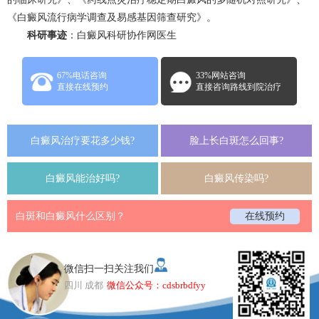
《白癜风流行病学调查及易感基因筛查研究》。
科研事迹
：白癜风科研协作网医生
67%电话咨询
33%网站咨询
直接在线预约
直接咨询路线到院治疗
白癜风治疗要花多少钱?
脸上长白斑怎么回事?
白癜风能治好吗?
白癜风传染吗?
白斑和白癜风什么区别？
在线预约
微信扫一扫关注我们
四川 成都
微信公众号：cdsbrbdfyy