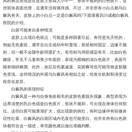
风的典型表现是在皮肤上形成大小不一、形状不规则的白色斑片，这
些斑块表面光滑，且通常没有痛痒感。不过，并非所有小白点都与白
癜风有关。皮肤上的小白点一定是白癜风吗?下面请看四川
成都白癜风
医院的介绍。
白斑可能来自多种情况
皮肤上出现白色斑点，可能是多种因素引起。有些是先天性的，
例如无色素痣，通常在出生或幼年时显现，形状相对固定，边缘不规
则，但一般不会随年龄明显扩大。有些则与局部感染有关，比如白色
糠疹，常见于儿童和青少年面部，表现为模糊的淡白色斑片，表面可
能有细碎鳞屑。此外，炎症后色素减退、花斑癣等也可能导致皮肤颜
色变浅。这些情况的外观与白癜风有相似之处，但发生机制和演变过
程存在差异。
白癜风的表现特征
白癜风是一种与自身免疫相关的皮肤色素脱失现象，典型表现为
边界清楚的乳白色或瓷白色斑片，形状不规则，可出现在身体任何部
位。这些白斑可能逐渐扩大，或出现新的病灶，有时边缘伴有轻微炎
症性红晕。白癜风的白斑区域内毛发也可能变白。但并非所有白色斑
块都符合这一描述，单凭颜色难以做出准确判断。