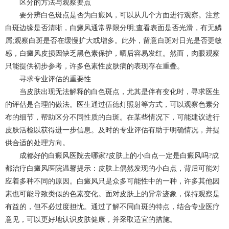
区分的方法与观察要点
要分辨白色斑点是否为白癜风，可以从几个方面进行观察。注意
白斑边缘是否清晰，白癜风通常界限分明;查看表面是否光滑，有无鳞
屑;观察白斑是否在缓慢扩大或增多。此外，留意白斑对日光是否更敏
感，白癜风皮损因缺乏黑色素保护，晒后容易发红。然而，肉眼观察
只能提供初步参考，许多色素性皮肤病的表现存在重叠。
寻求专业评估的重要性
当皮肤出现无法解释的白色斑点，尤其是伴有变化时，寻求医生
的评估是合理的做法。医生通过伍德灯照射等方式，可以观察色素分
布的细节，帮助区分不同性质的白斑。在某些情况下，可能建议进行
皮肤活检以获得进一步信息。及时的专业评估有助于明确情况，并提
供合适的处理方向。
成都好的白癜风医院去哪家?皮肤上的小白点一定是白癜风吗?
成
都治疗白癜风
医院温馨提示：皮肤上偶然发现的小白点，背后可能对
应着多种不同的原因。白癜风只是众多可能性中的一种，许多其他因
素也可能导致类似的色素变化。面对皮肤上的异常迹象，保持观察是
有益的，但不必过度担忧。通过了解不同白斑的特点，结合专业医疗
意见，可以更好地认识皮肤健康，并采取适宜的措施。