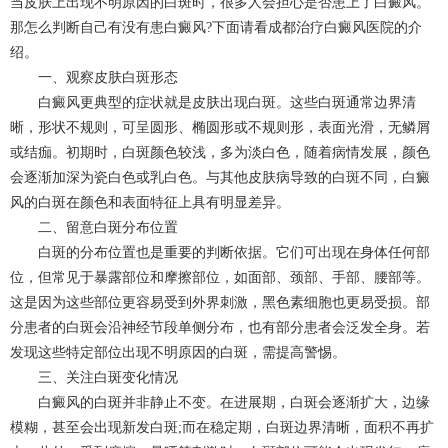
当皮肤上出现不明原因的白斑时，很多人会担心是否患上了白癜风。
那怎么判断自己有没有患白癜风?下面请看
成都治疗白癜风
医院的介
绍。
一、观察皮肤白斑形态​
白癜风更典型的症状就是皮肤出现白斑。这些白斑通常边界清
晰，形状不规则，可呈圆形、椭圆形或不规则形，表面光滑，无鳞屑
或结痂。初期时，白斑颜色较浅，多为淡白色，随着病情发展，颜色
会逐渐加深为瓷白色或乳白色。与其他皮肤病导致的白斑不同，白癜
风的白斑在颜色和表面特征上具有明显差异。​
二、留意白斑分布位置​
白斑的分布位置也是重要的判断依据。它们可出现在身体任何部
位，但常见于暴露部位和摩擦部位，如面部、颈部、手部、腰部等。
这是因为这些部位更容易受到外界刺激，黑色素细胞也更易受损。部
分患者的白斑会沿神经节段单侧分布，也有部分患者会泛发全身。若
发现这些特定部位出现不明原因的白斑，需提高警惕。​
三、关注白斑变化情况​
白癜风的白斑并非静止不变。在进展期，白斑会逐渐扩大，边缘
模糊，甚至会出现新发白斑;而在稳定期，白斑边界清晰，面积不再扩