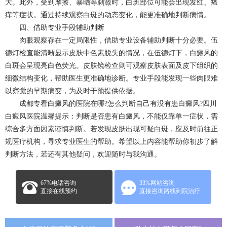
大。此外，受到摩擦、暴晒等刺激时，白斑部位可能会出现发红、瘙
痒等症状。通过持续观察白斑的动态变化，能更准确地判断病情。​
四、借助专业手段辅助判断​
肉眼观察存在一定局限性，借助专业设备辅助判断十分必要。伍
德灯检查能清晰显示皮肤中色素脱失的情况，在伍德灯下，白癜风的
白斑会呈现亮白色荧光。皮肤镜检查则可观察皮肤表面及皮下组织的
细微结构变化，帮助医生更准确地诊断。专业手段能发现一些肉眼难
以察觉的早期病变，为及时干预提供依据。​
成都专看白癜风的医院在哪?怎么判断自己有没有患白癜风?四川
白癜风医院温馨提示：判断是否患有白癜风，不能仅靠单一症状，需
综合多方面因素谨慎判断。若发现皮肤出现可疑白斑，应及时前往正
规医疗机构，寻求专业医生的帮助。希望以上内容能帮助你初步了解
判断方法，若还有其他疑问，欢迎随时与我沟通。​
67%电话咨询
33%网站咨询
直接在线预约
直接咨询路线到院治疗