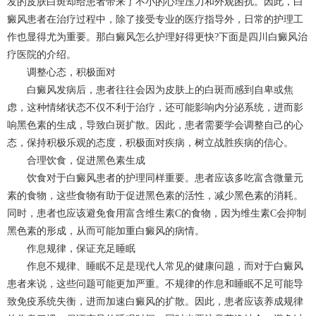
发的皮肤白斑却给患者带来了不小的心理压力和外观困扰。因此，白
癜风患者在治疗过程中，除了接受专业的医疗指导外，日常的护理工
作也显得尤为重要。那白癜风怎么护理好得更快?下面是四川
白癜风治
疗
医院的介绍。
调整心态，积极面对
白癜风发病后，患者往往会因为皮肤上的白斑而感到自卑或焦
虑，这种情绪状态不仅不利于治疗，还可能影响内分泌系统，进而影
响黑色素的生成，导致白斑扩散。因此，患者需要学会调整自己的心
态，保持积极乐观的态度，积极面对疾病，树立战胜疾病的信心。
合理饮食，促进黑色素生成
饮食对于白癜风患者的护理同样重要。患者应该多吃富含微量元
素的食物，这些食物有助于促进黑色素的活性，减少黑色素的消耗。
同时，患者也应该避免食用富含维生素C的食物，因为维生素C会抑制
黑色素的形成，从而可能加重白癜风的病情。
作息规律，保证充足睡眠
作息不规律、睡眠不足是现代人常见的健康问题，而对于白癜风
患者来说，这些问题可能更加严重。不规律的作息和睡眠不足可能导
致免疫系统失衡，进而加速白癜风的扩散。因此，患者应该养成规律