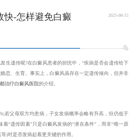
效快-怎样避免白癜
2025-08-15
风发生遗传呢?在白癜风患者的担忧中，“疾病是否会遗传给下
避婚恋、生育。事实上，白癜风虽存在一定遗传倾向，但并非
都治疗白癜风医院
的介绍。
%;若父母双方均患病，子女发病概率会略有升高，但仍低于
着“遗传因素”只是白癜风发病的“潜在条件”，而非“唯一原
态等)对是否发病起着更关键的作用。