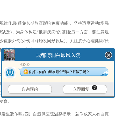
作息(避免长期熬夜影响免疫功能)、坚持适度运动(增强
缺乏)，为身体构建“抵御疾病”的基础;另一方面，要注意规
皮肤外伤(外伤可能诱发同形反应)、关注孩子心理健康(长
多维度减少环境对遗传因素的“激活”。
成都博润白癜风医院
4:25:55
你好，你的白斑在哪个部位？扩散了吗？
准备能进一步降低遗传风险。孕前可前往正规医院进行遗
概率并给出个性化建议;孕期需格外注意自身健康管理，比如
咨询预约
立即回复
肤发育的物质)、保持情绪稳定(孕期焦虑可能通过激素影响
发育。
发生遗传呢?四川白癜风医院温馨提示：若你或家人有白癜