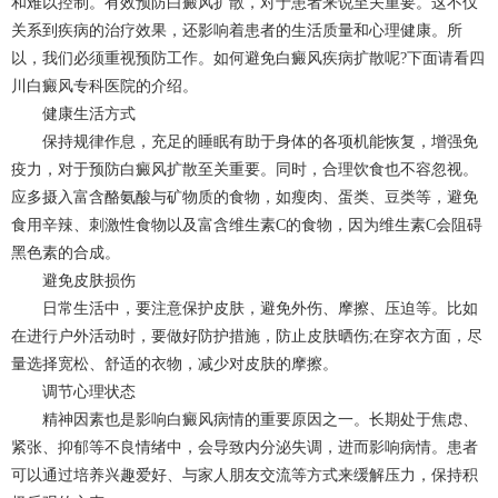
和难以控制。有效预防白癜风扩散，对于患者来说至关重要。这不仅
关系到疾病的治疗效果，还影响着患者的生活质量和心理健康。所
以，我们必须重视预防工作。如何避免白癜风疾病扩散呢?下面请看四
川白癜风专科医院的介绍。
健康生活方式
保持规律作息，充足的睡眠有助于身体的各项机能恢复，增强免
疫力，对于预防白癜风扩散至关重要。同时，合理饮食也不容忽视。
应多摄入富含酪氨酸与矿物质的食物，如瘦肉、蛋类、豆类等，避免
食用辛辣、刺激性食物以及富含维生素C的食物，因为维生素C会阻碍
黑色素的合成。
避免皮肤损伤
日常生活中，要注意保护皮肤，避免外伤、摩擦、压迫等。比如
在进行户外活动时，要做好防护措施，防止皮肤晒伤;在穿衣方面，尽
量选择宽松、舒适的衣物，减少对皮肤的摩擦。
调节心理状态
精神因素也是影响白癜风病情的重要原因之一。长期处于焦虑、
紧张、抑郁等不良情绪中，会导致内分泌失调，进而影响病情。患者
可以通过培养兴趣爱好、与家人朋友交流等方式来缓解压力，保持积