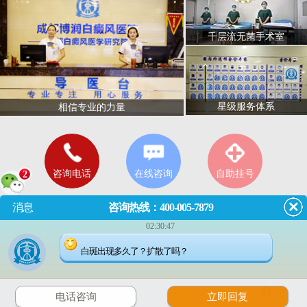
千层流无菌手术室
星级服务体系
相信专业的力量
咨询电话
在线咨询
自助挂号
2
消息
咨询热线：400-005-7879
02:30:47
门诊
8:00—18:00
（节假日无休息）
白斑出现多久了？扩散了吗？
成都市武侯区红牌楼佳灵路6
号
2
电话咨询
立即回复
川公网安备 51010702001462号