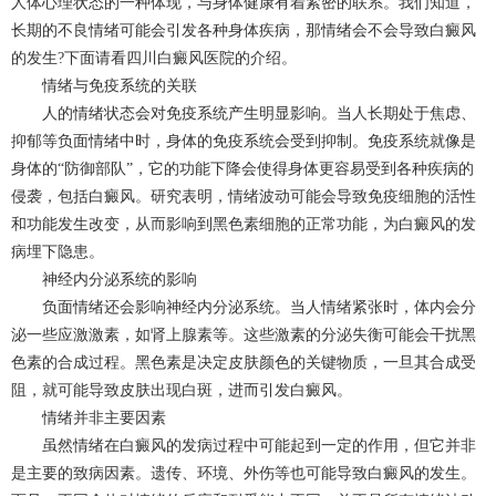
人体心理状态的一种体现，与身体健康有着紧密的联系。我们知道，
长期的不良情绪可能会引发各种身体疾病，那情绪会不会导致白癜风
的发生?下面请看四川白癜风医院的介绍。
情绪与免疫系统的关联
人的情绪状态会对免疫系统产生明显影响。当人长期处于焦虑、
抑郁等负面情绪中时，身体的免疫系统会受到抑制。免疫系统就像是
身体的“防御部队”，它的功能下降会使得身体更容易受到各种疾病的
侵袭，包括白癜风。研究表明，情绪波动可能会导致免疫细胞的活性
和功能发生改变，从而影响到黑色素细胞的正常功能，为白癜风的发
病埋下隐患。
神经内分泌系统的影响
负面情绪还会影响神经内分泌系统。当人情绪紧张时，体内会分
泌一些应激激素，如肾上腺素等。这些激素的分泌失衡可能会干扰黑
色素的合成过程。黑色素是决定皮肤颜色的关键物质，一旦其合成受
阻，就可能导致皮肤出现白斑，进而引发白癜风。
情绪并非主要因素
虽然情绪在白癜风的发病过程中可能起到一定的作用，但它并非
是主要的致病因素。遗传、环境、外伤等也可能导致白癜风的发生。