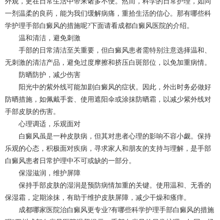
外观，更在日常生活中带来诸多不便。然而，科学的日常护理，如同
一剂温柔的良药，能为我们缓解病痛，重拾生活的信心。那有哪些科
学护理手部白癜风的措施呢?下面请看
成都白癜风
医院的介绍。
温和清洁，避免刺激
手部的日常清洁至关重要，但白癜风患者需特别注意选择温和、
无刺激的清洁产品，避免过度摩擦和挤压白斑部位，以免加重病情。
防晒防护，减少伤害
阳光中的紫外线可能加剧白癜风的症状。因此，外出时务必做好
防晒措施，如佩戴手套、使用遮阳伞或涂抹防晒霜，以减少紫外线对
手部皮肤的伤害。
心理调适，乐观面对
白癜风虽是一种皮肤病，但其对患者心理的影响不容小觑。保持
乐观的心态，积极面对疾病，寻求家人和朋友的支持与理解，是手部
白癜风患者日常护理中不可或缺的一部分。
保湿滋润，维护屏障
保持手部皮肤的湿润是预防病情加重的关键。使用温和、无香的
保湿霜，定期涂抹，有助于维护皮肤屏障，减少干燥和瘙痒。
成都哪家医院治白癜风更专业?有哪些科学护理手部白癜风的措施