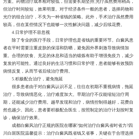
方案。药物治疗成本相对较低，但需要长期坚持;光疗虽然费用稍高，
但治疗时间较短，效果明显。对于经济条件一般的患者，选择药物和
光疗的组合治疗，不失为一种省钱的策略。此外，手术治疗虽然费用
较高，但在某些情况下也能够一次性解决问题，减少后续花费。
4.日常护理不容忽视
除了专业的医疗手段，日常护理也是省钱的重要环节。白癜风患
者在平时需要注重皮肤的保湿和防晒，避免因外界刺激导致病情加
重。合理的饮食、充足的休息和适当的锻炼有助于增强免疫力，减少
复发的可能性。通过良好的生活习惯和日常护理，患者能够有效预防
病情反复，从而节省后续治疗费用。
5.积极配合治疗，避免拖延
很多患者由于对白癜风认识不足，往往在初期不重视病情，拖延
治疗，导致病情恶化，治疗难度加大。早期治疗不仅能缩短治疗周
期，还能减少治疗费用。越早发现和治疗，病情控制得越好，花费自
然也越少。因此，患者要积极配合医生，按照制定的治疗计划按时复
诊，确保治疗效果。
成都
白癜风治疗
正规的医院在哪家?如何治疗白癜风省时省力?四
川白斑医院温馨提示：治疗白癜风既省钱又省事，关键在于合理选择