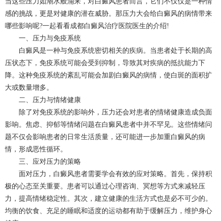
当这些压力如潮水般涌来，对白癜风患者而言，它们不仅仅是一种情
感的挑战，更是对健康的潜在威胁。那压力大会给白癜风的病情带来
哪些影响呢?一起看看
成都白癜风
治疗医院医生的介绍!
一、压力与免疫系统
白癜风是一种与免疫系统密切相关的疾病。当患者处于长期的高
压状态下，免疫系统可能会受到抑制，导致其对疾病的抵抗能力下
降。这种免疫系统的紊乱可能会加剧白癜风的病情，使白斑的面积扩
大或数量增多。
二、压力与情绪健康
除了对免疫系统的影响外，压力还会对患者的情绪健康造成负面
影响。焦虑、抑郁等情绪问题在白癜风患者中并不罕见。这些情绪问
题不仅会影响患者的日常生活质量，还可能进一步加重白癜风的病
情，形成恶性循环。
三、应对压力的策略
面对压力，白癜风患者需要学会有效的应对策略。首先，保持积
极的心态至关重要。患者可以通过心理咨询、冥想等方式来减轻压
力，提高情绪稳定性。其次，建立健康的生活方式也是必不可少的。
均衡的饮食、充足的睡眠和适度的运动都有助于缓解压力，维护身心