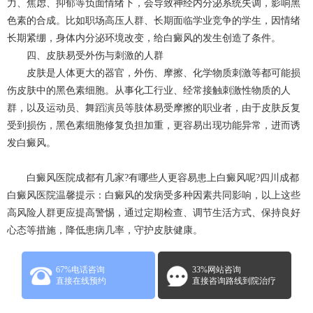
力、焦虑、抑郁等负面情绪下，会导致神经内分泌系统失调，影响黑
色素的合成。比如职场高压人群、长期面临学业竞争的学生，因情绪
长期紧绷，身体内分泌环境改变，给白癜风的发生创造了条件。​
四、皮肤易受外伤与刺激的人群​
皮肤是人体更大的器官，外伤、摩擦、化学物质刺激等都可能损
伤皮肤中的黑色素细胞。从事化工行业、经常接触刺激性物质的人
群，以及运动员、舞蹈演员等肢体易受摩擦的职业者，由于皮肤反复
受到损伤，黑色素细胞修复负担加重，更容易出现功能异常，进而诱
发白癜风。
白癜风医院成都有几家?有哪些人更容易患上白癜风呢?四川
成都
白癜风
医院温馨提示：白癜风的发病受多种因素共同影响，以上这些
高风险人群更应提高警惕，通过定期检查、调节生活方式、保持良好
心态等措施，降低患病几率，守护皮肤健康。
67%电话咨询
33%网站咨询
直接在线预约
直接咨询路线到院治疗