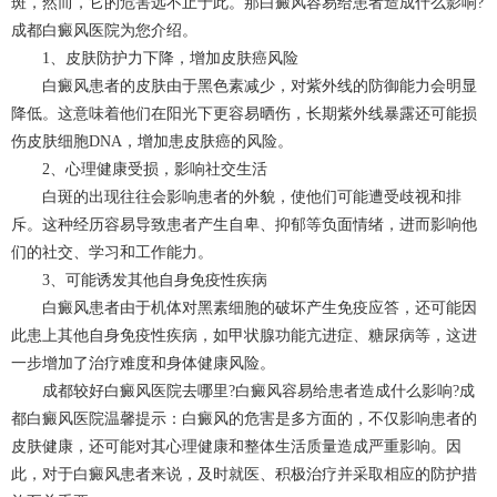
斑，然而，它的危害远不止于此。那白癜风容易给患者造成什么影响?
成都白癜风
医院为您介绍。
1、皮肤防护力下降，增加皮肤癌风险
白癜风患者的皮肤由于黑色素减少，对紫外线的防御能力会明显
降低。这意味着他们在阳光下更容易晒伤，长期紫外线暴露还可能损
伤皮肤细胞DNA，增加患皮肤癌的风险。
2、心理健康受损，影响社交生活
白斑的出现往往会影响患者的外貌，使他们可能遭受歧视和排
斥。这种经历容易导致患者产生自卑、抑郁等负面情绪，进而影响他
们的社交、学习和工作能力。
3、可能诱发其他自身免疫性疾病
白癜风患者由于机体对黑素细胞的破坏产生免疫应答，还可能因
此患上其他自身免疫性疾病，如甲状腺功能亢进症、糖尿病等，这进
一步增加了治疗难度和身体健康风险。
成都较好白癜风医院去哪里?白癜风容易给患者造成什么影响?
成
都白癜风医院
温馨提示：白癜风的危害是多方面的，不仅影响患者的
皮肤健康，还可能对其心理健康和整体生活质量造成严重影响。因
此，对于白癜风患者来说，及时就医、积极治疗并采取相应的防护措