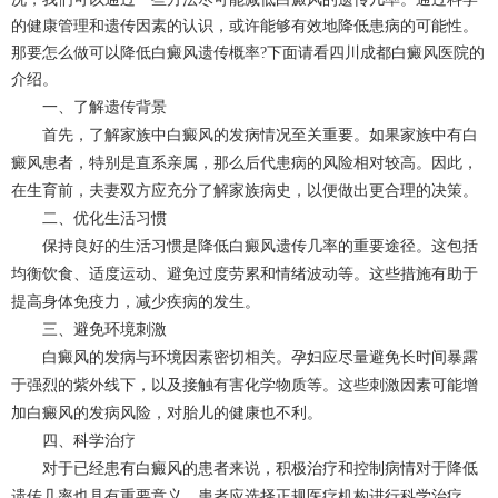
的健康管理和遗传因素的认识，或许能够有效地降低患病的可能性。
那要怎么做可以降低白癜风遗传概率?下面请看四川
成都白癜风
医院的
介绍。
一、了解遗传背景
首先，了解家族中白癜风的发病情况至关重要。如果家族中有白
癜风患者，特别是直系亲属，那么后代患病的风险相对较高。因此，
在生育前，夫妻双方应充分了解家族病史，以便做出更合理的决策。
二、优化生活习惯
保持良好的生活习惯是降低白癜风遗传几率的重要途径。这包括
均衡饮食、适度运动、避免过度劳累和情绪波动等。这些措施有助于
提高身体免疫力，减少疾病的发生。
三、避免环境刺激
白癜风的发病与环境因素密切相关。孕妇应尽量避免长时间暴露
于强烈的紫外线下，以及接触有害化学物质等。这些刺激因素可能增
加白癜风的发病风险，对胎儿的健康也不利。
四、科学治疗
对于已经患有白癜风的患者来说，积极治疗和控制病情对于降低
遗传几率也具有重要意义。患者应选择正规医疗机构进行科学治疗，