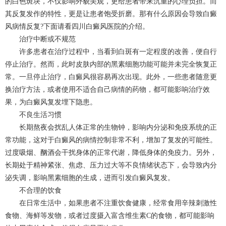
的白色斑块，不仅影响外貌美观，更给患者带来沉重的心理负担。而
其反复发作的特性，更是让患者饱受折磨。那有什么原因会导致白癜
风病情反复?下面请看四川白癜风医院的介绍。
治疗中断或不规范
许多患者在治疗过程中，当看到白斑有一定程度的改善，便自行
停止治疗。然而，此时皮肤内部的黑素细胞功能可能并未完全恢复正
常。一旦停止治疗，白癜风很容易再次出现。此外，一些患者随意更
换治疗方法，或者使用不适合自己病情的药物，都可能影响治疗效
果，为白癜风复发埋下隐患。
不良生活习惯
长期熬夜会扰乱人体正常的生物钟，影响内分泌和免疫系统的正
常功能，这对于白癜风的病情控制非常不利，增加了复发的可能性。
过度吸烟、酗酒会干扰身体的正常代谢，降低身体的免疫力。另外，
长期处于精神紧张、焦虑、压力过大等不良情绪状态下，会导致内分
泌失调，影响黑素细胞的生成，进而引发白癜风复发。
不合理的饮食
在日常生活中，如果患者不注重饮食健康，经常食用辛辣刺激性
食物、海鲜等发物，或者过度摄入富含维生素C的食物，都可能影响