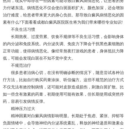
然而，现实中却存在一些因素可能导致白癜风病情恶化，让患者的努
力付诸东流。病情恶化不仅会使白斑面积扩大、颜色加深，还会增加
治疗难度，给患者带来更大的身心负担。那导致白癜风病情恶化的因
素有什么?下面看看
成都白癜风
医院医生将为我们带来哪些专业知识!
不良生活习惯
长期熬夜、过度劳累、饮食不规律等不良生活习惯，会影响身体
的内分泌和免疫系统。内分泌失调、免疫力下降会干扰黑色素细胞的
正常功能，使得病情恶化。像经常熬夜打游戏的患者，身体抵抗力降
低，可能会发现白斑在不知不觉中变大。
不规范治疗
很多患者治病心切，在没有明确诊断的情况下，随意尝试各种治
疗方法，比如自行购买药膏涂抹、听信偏方。这些不规范的治疗方式
不仅无法有效控制病情，还可能对皮肤造成损伤，刺激白斑扩散。比
如一些含有激素的药膏，初期使用可能有效果，但长期使用或突然停
药，容易引发病情反弹。
精神压力过大
精神因素对白癜风病情影响明显。长期处于焦虑、紧张、抑郁等
负面情绪中，会导致神经内分泌系统紊乱，释放的神经递质和激素会