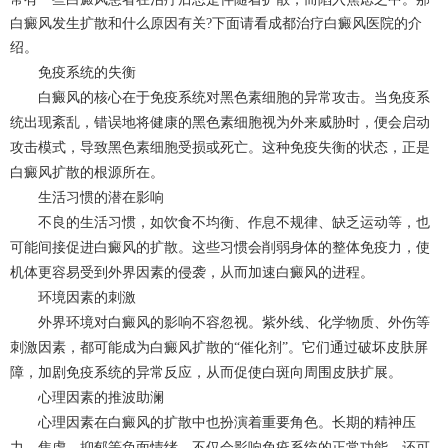
白癜风发生扩散和什么原因有关?下面请看
成都治疗白癜风
医院的介
绍。
免疫系统的失衡
白癜风的核心在于免疫系统对黑色素细胞的异常攻击。当免疫系
统出现紊乱，错误地将健康的黑色素细胞视为外来威胁时，便会启动
攻击模式，导致黑色素细胞受损或死亡。这种免疫失衡的状态，正是
白癜风扩散的根源所在。
生活习惯的潜在影响
不良的生活习惯，如饮食不均衡、作息不规律、缺乏运动等，也
可能间接促进白癜风的扩散。这些习惯会削弱身体的整体免疫力，使
机体更容易受到外界因素的侵袭，从而加速白癜风的进程。
环境因素的刺激
外界环境对白癜风的影响不容忽视。紫外线、化学物质、外伤等
刺激因素，都可能成为白癜风扩散的“催化剂”。它们通过破坏皮肤屏
障，加剧免疫系统的异常反应，从而促使白斑向周围皮肤扩展。
心理因素的推波助澜
心理因素在白癜风的扩散中也扮演着重要角色。长期的精神压
力、焦虑、抑郁等负面情绪，不仅会影响免疫系统的正常功能，还可