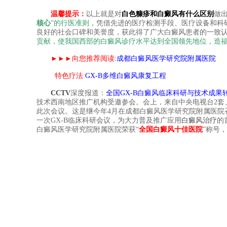
温馨提示：
以上就是对
白色糠疹和白癜风有什么区别
做
核心
”
的行医准则，
凭借先进的医疗检测手段、医疗设备和科
良好的社会口碑和美誉度，获此得了广大白癜风患者的一致
贡献，使我国西部的白癜风诊疗水平达到全国领先地位，造
►►►
向您推荐阅读
:
成都白癜风医学研究院附属医院
特色疗法
:
GX-B
多维白癜风康复工程
CCTV
深度报道：
全国GX-B白癜风临床科研与技术成果
技术西南地区推广机构受邀参会。会上，来自中央电视台2套、
此次会议。这是继今年4月在成都白癜风医学研究院附属医院
一次GX-B临床科研会议，为大力普及推广应用
白癜风治疗
的
白癜风医学研究院附属医院荣获“
全国白癜风十佳医院
”称号