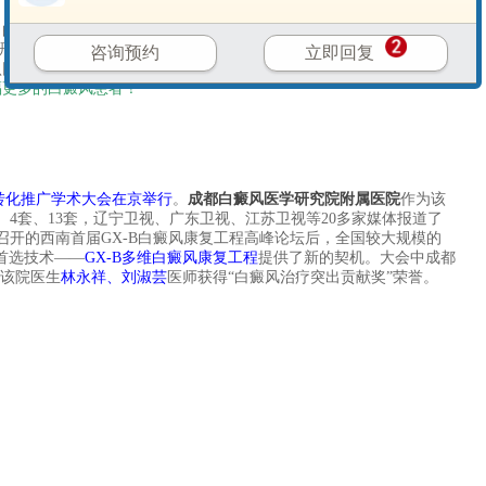
出的介绍。
成都白癜风医学研究院附属医院
坚持
“
以病人为
、
以疗效为
研技术，优质的医疗服务和诊疗质量，权威的医生队伍和学术成果，
咨询预约
立即回复
认同
，为进一步推动我国皮肤病诊疗技术和现代化医疗卫生事业做出
福更多的白癜风患者！
转化推广学术大会在京举行
。
成都白癜风医学研究院附属医院
作为该
4套、13套，辽宁卫视、广东卫视、江苏卫视等20多家媒体报道了
召开的西南首届GX-B白癜风康复工程高峰论坛后，全国较大规模的
首选技术——
GX-B
多维白癜风康复工程
提供了新的契机。大会中成都
，该院医生
林永祥
、
刘淑
芸
医师获得“白癜风治疗突出贡献奖”荣誉。